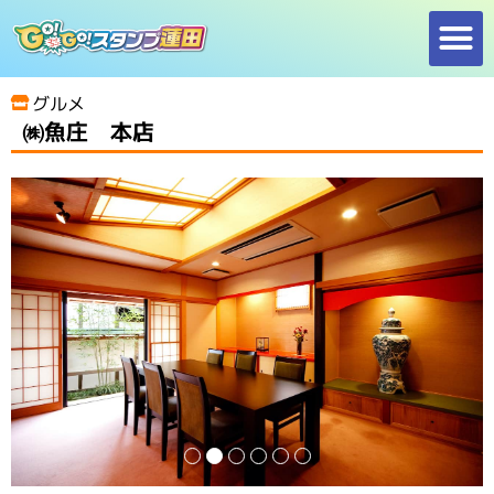
内
容
を
グルメ
ス
㈱魚庄 本店
キ
ッ
プ