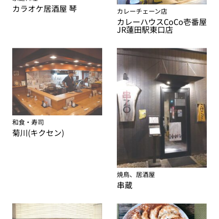
カラオケ居酒屋 琴
カレーチェーン店
カレーハウスCoCo壱番屋
JR蓮田駅東口店
和食・寿司
菊川(キクセン)
焼鳥、居酒屋
串蔵