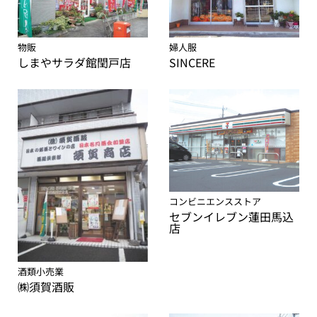
物販
婦人服
しまやサラダ館閏戸店
SINCERE
コンビニエンスストア
セブンイレブン蓮田馬込
店
酒類小売業
㈱須賀酒販