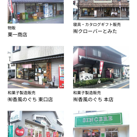
寝具・カタログギフト販売
物販
㈲クローバーとみた
栗一商店
和菓子製造販売
和菓子製造販売
㈲香風のぐち 東口店
㈲香風のぐち 本店