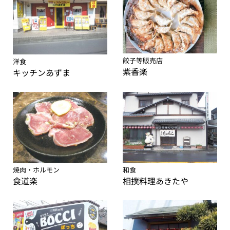
餃子等販売店
洋食
紫香楽
キッチンあずま
焼肉・ホルモン
和食
食道楽
相撲料理あきたや