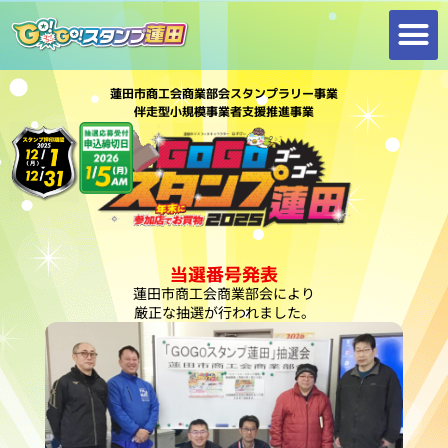
内
容
を
ス
蓮田市商工会商業部会スタンプラリー事業
伴走型小規模事業者支援推進事業
キ
ッ
プ
当選番号発表
蓮田市商工会商業部会により
厳正な抽選が行われました。