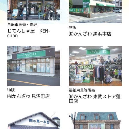
自転車販売・修理
物販
じてんしゃ屋 KEN-
㈲かんざわ 黒浜本店
chan
物販
福祉用具等販売
㈲かんざわ 見沼町店
㈲かんざわ 東武ストア蓮
田店